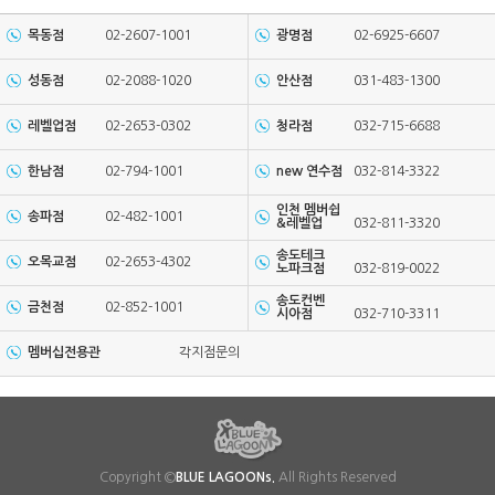
목동점
02-2607-1001
광명점
02-6925-6607
성동점
02-2088-1020
안산점
031-483-1300
레벨업점
02-2653-0302
청라점
032-715-6688
한남점
02-794-1001
new 연수점
032-814-3322
인천 멤버쉽
송파점
02-482-1001
&레벨업
032-811-3320
송도테크
오목교점
02-2653-4302
노파크점
032-819-0022
송도컨벤
금천점
02-852-1001
시아점
032-710-3311
멤버십전용관
각지점문의
Copyright ©
BLUE LAGOONs.
All Rights Reserved