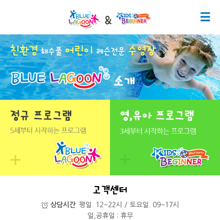
상담시간
평일. 12~22시 / 토요일. 09~17시
일,공휴일 : 휴무